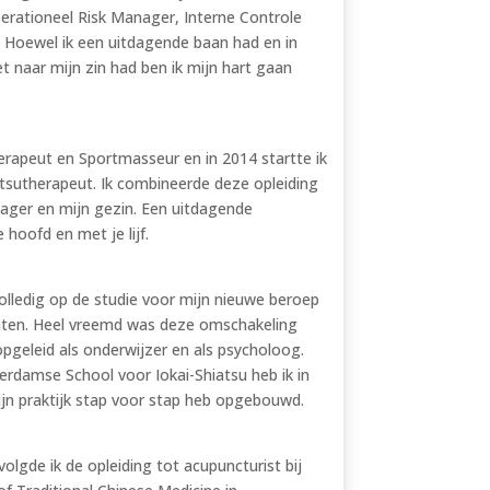
perationeel Risk Manager, Interne Controle
 Hoewel ik een uitdagende baan had en in
t naar mijn zin had ben ik mijn hart gaan
erapeut en Sportmasseur en in 2014 startte ik
atsutherapeut. Ik combineerde deze opleiding
ager en mijn gezin. Een uitdagende
hoofd en met je lijf.
olledig op de studie voor mijn nieuwe beroep
chten. Heel vreemd was deze omschakeling
 opgeleid als onderwijzer en als psycholoog.
erdamse School voor Iokai-Shiatsu heb ik in
ijn praktijk stap voor stap heb opgebouwd.
lgde ik de opleiding tot acupuncturist bij